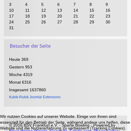
g
g
s
s
3
4
5
6
7
8
9
e
e
J
M
10
11
12
13
14
15
16
s
r
a
o
17
18
19
20
21
22
23
J
M
h
n
24
25
26
27
28
29
30
a
o
r
a
31
h
n
t
r
a
t
Besucher der Seite
Heute
369
Gestern
953
Woche
4319
Monat
6316
Insgesamt
1637860
Kubik-Rubik Joomla! Extensions
Wir nutzen Cookies auf unserer Website. Einige von ihnen sind
essenziell für den Betrieb der Seite, während andere uns helfen, diese
©
2016 BSV Frankfurt e.V. - Sparte Bowling - Powered by
Website und die Nutzererfahrung zu verbessern (Tracking Cookies).