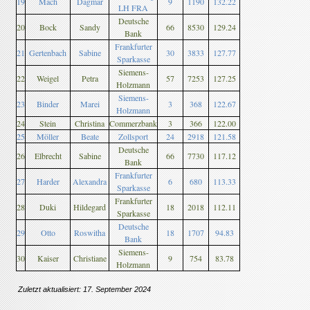
19
Mach
Dagmar
9
1190
132.22
LH FRA
Deutsche
20
Bock
Sandy
66
8530
129.24
Bank
Frankfurter
21
Gertenbach
Sabine
30
3833
127.77
Sparkasse
Siemens-
22
Weigel
Petra
57
7253
127.25
Holzmann
Siemens-
23
Binder
Marei
3
368
122.67
Holzmann
24
Stein
Christina
Commerzbank
3
366
122.00
25
Möller
Beate
Zollsport
24
2918
121.58
Deutsche
26
Elbrecht
Sabine
66
7730
117.12
Bank
Frankfurter
27
Harder
Alexandra
6
680
113.33
Sparkasse
Frankfurter
28
Duki
Hildegard
18
2018
112.11
Sparkasse
Deutsche
29
Otto
Roswitha
18
1707
94.83
Bank
Siemens-
30
Kaiser
Christiane
9
754
83.78
Holzmann
Zuletzt aktualisiert: 17. September 2024