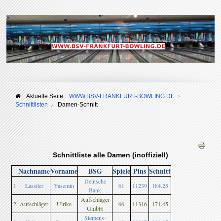
Aktuelle Seite:
WWW.BSV-FRANKFURT-BOWLING.DE
Schnittlisten
Damen-Schnitt
Schnittliste alle Damen (inoffiziell)
Nachname
Vorname
BSG
Spiele
Pins
Schnitt
Deutsche
1
Lassiter
Yasemin
61
11239
184.25
Bank
Aufschläger
2
Aufschläger
Ulrike
66
11316
171.45
GmbH
Siemens-