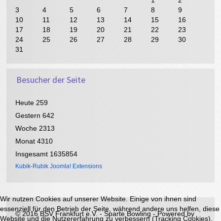
1
2
g
g
s
s
3
4
5
6
7
8
9
e
e
J
M
10
11
12
13
14
15
16
s
r
a
o
17
18
19
20
21
22
23
J
M
h
n
24
25
26
27
28
29
30
a
o
r
a
31
h
n
t
r
a
t
Besucher der Seite
Heute
259
Gestern
642
Woche
2313
Monat
4310
Insgesamt
1635854
Kubik-Rubik Joomla! Extensions
Wir nutzen Cookies auf unserer Website. Einige von ihnen sind
essenziell für den Betrieb der Seite, während andere uns helfen, diese
©
2016 BSV Frankfurt e.V. - Sparte Bowling - Powered by
Website und die Nutzererfahrung zu verbessern (Tracking Cookies).