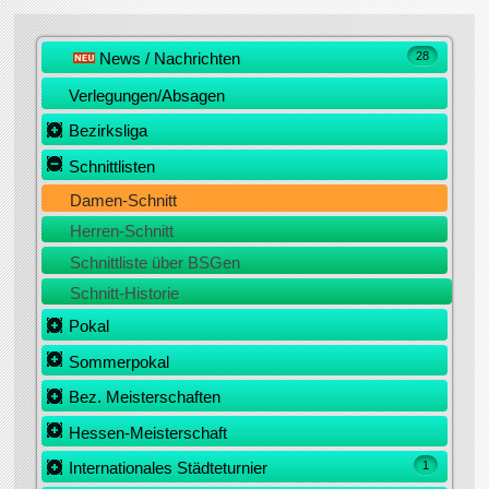
News / Nachrichten
28
Verlegungen/Absagen
Bezirksliga
Schnittlisten
Damen-Schnitt
Herren-Schnitt
Schnittliste über BSGen
Schnitt-Historie
Pokal
Sommerpokal
Bez. Meisterschaften
Hessen-Meisterschaft
Internationales Städteturnier
1