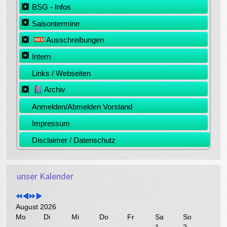
BSG - Infos
Saisontermine
Ausschreibungen
Intern
Links / Webseiten
Archiv
Anmelden/Abmelden Vorstand
Impressum
Disclaimer / Datenschutz
V
V
N
N
o
unser Kalender
o
ä
ä
r
r
c
c
h
h
h
h
e
e
s
s
August 2026
r
r
t
t
Mo
Di
Mi
Do
Fr
Sa
So
i
i
e
e